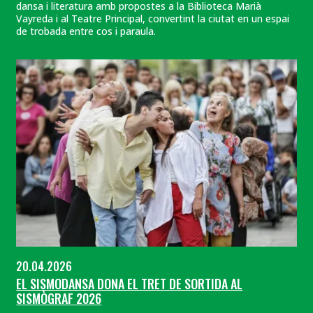
dansa i literatura amb propostes a la Biblioteca Marià
Vayreda i al Teatre Principal, convertint la ciutat en un espai
de trobada entre cos i paraula.
20.04.2026
EL SISMODANSA DONA EL TRET DE SORTIDA AL
SISMÒGRAF 2026