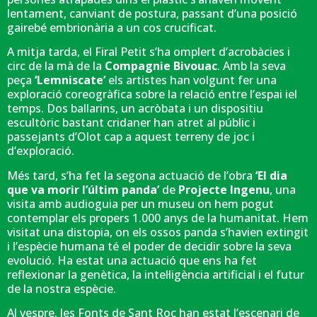
lentament, canviant de postura, passant d’una posició
gairebé embrionària a un cos crucificat.
A mitja tarda, el Firal Petit s’ha omplert d’acrobàcies i
circ de la mà de la
Compagnie Bivouac
. Amb la seva
peça
‘Lemniscate’
els artistes han volgunt fer una
exploració coreogràfica sobre la relació entre l’espai iel
temps. Dos ballarins, un acròbata i un dispositiu
escultòric bastant cridaner han atret al públic i
passejants d’Olot cap a aquest terreny de joc i
d’exploració.
Més tard, s’ha fet la segona actuació de l’obra
‘El dia
que va morir l’últim panda’
de
Projecte Ingenu
, una
visita amb audioguia per un museu on hem pogut
contemplar els propers 1.000 anys de la humanitat. Hem
visitat una distopia, on els ossos panda s’havien extingit
i l’espècie humana té el poder de decidir sobre la seva
evolució. Ha estat una actuació que ens ha fet
reflexionar la genètica, la intel·ligència artificial i el futur
de la nostra espècie.
Al vespre, les Fonts de Sant Roc han estat l’escenari de