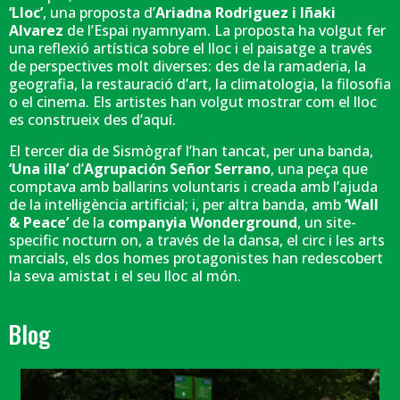
‘Lloc’
, una proposta d’
Ariadna Rodriguez i Iñaki
Alvarez
de l’Espai nyamnyam. La proposta ha volgut fer
una reflexió artística sobre el lloc i el paisatge a través
de perspectives molt diverses: des de la ramaderia, la
geografia, la restauració d’art, la climatologia, la filosofia
o el cinema. Els artistes han volgut mostrar com el lloc
es construeix des d’aquí.
El tercer dia de Sismògraf l’han tancat, per una banda,
‘Una illa’
d’
Agrupación Señor Serrano
, una peça que
comptava amb ballarins voluntaris i creada amb l’ajuda
de la intel·ligència artificial; i, per altra banda, amb
‘Wall
& Peace’
de la
companyia Wonderground
, un site-
specific nocturn on, a través de la dansa, el circ i les arts
marcials, els dos homes protagonistes han redescobert
la seva amistat i el seu lloc al món.
Blog