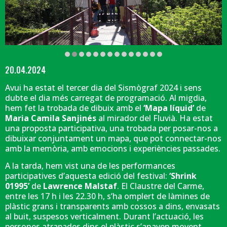
Diapositiva 2 de 14: 'Mapa líquid' de Maria Camila Sanjinés | © Martí Al
20.04.2024
Avui ha estat el tercer dia del Sismògraf 2024 i sens
dubte el dia més carregat de programació. Al migdia,
hem fet la trobada de dibuix amb el
‘Mapa líquid’
de
Maria Camila Sanjinés
al mirador del Fluvià. Ha estat
una proposta participativa, una trobada per posar-nos a
dibuixar conjuntament un mapa, que pot connectar-nos
amb la memòria, amb emocions i experiències passades.
A la tarda, hem vist una de les performances
participatives d’aquesta edició del festival:
‘Shrink
01995’
de
Lawrence Malstaf
. El Claustre del Carme,
entre les 17 h i les 22.30 h, s’ha omplert de làmines de
plàstic grans i transparents amb cossos a dins, envasats
al buit, suspesos verticalment. Durant l’actuació, les
persones atrapades dins el plàstic s’anaven movent