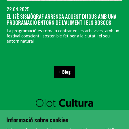
22.04.2025
EL 17È SISMÒGRAF ARRENCA AQUEST DIJOUS AMB UNA
PROGRAMACIÓ ENTORN DE L'ALIMENT I ELS BOSCOS
La programació es torna a centrar en les arts vives, amb un
festival conscient i sostenible fet per a la ciutat i el seu
entorn natural.
+ Blog
SITEMAP
Informació sobre cookies
AVÍS LEGAL
POLÍTICA DE PRIVACITAT