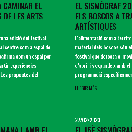
A CAMINAR EL
EL SISMÒGRAF 202
S DE LES ARTS
ELS BOSCOS A TR
ARTÍSTIQUES
ena edició del festival
L'alimentació com a territo
al centre com a espai de
material dels boscos són el
eafirma com un espai per
festival que detecta el movi
artir experiències
d’abril i s’expandeix amb e
. Les propostes del
programació específicament 
LLEGIR MÉS
27/02/2023
TMANA I AMB EL
EL 15È SISMÒGRA