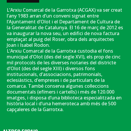
L’Arxiu Comarcal de la Garrotxa (ACGAX) va ser creat
l’any 1983 arran d’un conveni signat entre
l’Ajuntament d’Olot i el Departament de Cultura de
la Generalitat de Catalunya. El 16 de març de 2012 es
va inaugurar la nova seu, un edifici de nova factura
emplaçat al puig del Roser, obra dels arquitectes
Joan i Isabel Rodon.
L’Arxiu Comarcal de la Garrotxa custodia el fons
municipal d’Olot (des del segle XVI), els prop de cinc
mil protocols de les diverses notaries del districte
d’Olot (des del segle XIII) i diversos fons
institucionals, d’associacions, patrimonials,
eclesiàstics, d’empreses i de particulars de la
comarca. També conserva algunes col·leccions
documentals (efímers i cartells) i més de 120.000
imatges, i disposa d’una biblioteca especialitzada en
història local i d’una hemeroteca amb més de 500
capçaleres de la Garrotxa.