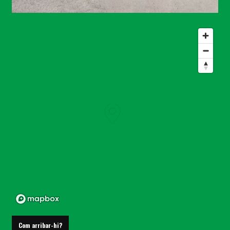
Diapositiva 1 de 1
Com arribar-hi?