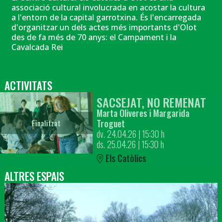
associació cultural involucrada en acostar la cultura
a l'entorn de la capital garrotxina. És l'encarregada
d'organitzar un dels actes més importants d'Olot
des de fa més de 70 anys: el Campament i la
Cavalcada Rei
ACTIVITATS
SACSEJAT, NO REMENAT
Marta Oliveres i Margarida
Troguet
Finalitzat
dv. 24.04.26
|
15:30 h
ds. 25.04.26
|
15:30 h
Els Catòlics
ALTRES ESPAIS