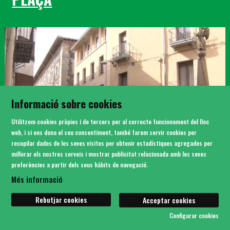
Informació sobre cookies
Utilitzem cookies pròpies i de tercers per al correcte funcionament del lloc
web, i si ens dona el seu consentiment, també farem servir cookies per
recopilar dades de les seves visites per obtenir estadístiques agregades per
millorar els nostres serveis i mostrar publicitat relacionada amb les seves
preferències a partir dels seus hàbits de navegació.
Més informació
PLAÇA MÓRA
Rebutjar cookies
Acceptar cookies
Configurar cookies