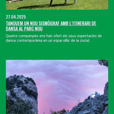
27.04.2025
TANQUEM UN NOU SISMÒGRAF AMB L’ITINERARI DE
DANSA AL PARC NOU
Quatre companyies ens han ofert els seus espectacles de
dansa contemporània en un espai idílic de la ciutat.