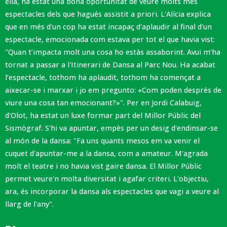
ella, ha estat una bona oportunitat de veure molts més
espectacles dels que hagués assistit a priori. L'Alícia explica
que en més d'un cop ha estat incapaç d'aplaudir al final d'un
espectacle, emocionada com estava per tot el que havia vist:
"Quan t’impacta molt una cosa ho estàs assaborint. Avui m’ha
tornat a passar a l'Itinerari de Dansa al Parc Nou. Ha acabat
l’espectacle, tothom ha aplaudit, tothom ha començat a
aixecar-se i marxar i jo em pregunto: «Com poden després de
viure una cosa tan emocionant?»". Per en Jordi Calabuig,
d'Olot, ha estat un luxe formar part del Millor Públic del
Sismògraf. S'hi va apuntar, empès per un desig d'endinsar-se
al món de la dansa: "Fa uns quants mesos em va venir el
cuquet d'apuntar-me a la dansa, com a amateur. M'agrada
molt el teatre i no havia vist gaire dansa. El Millor Públic
permet veure'n molta diversitat i agafar criteri. L'objectiu,
ara, és incorporar la dansa als espectacles que vagi a veure al
llarg de l'any".