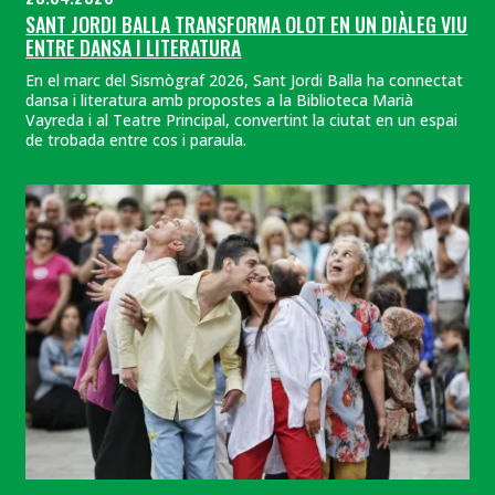
SANT JORDI BALLA TRANSFORMA OLOT EN UN DIÀLEG VIU
ENTRE DANSA I LITERATURA
En el marc del Sismògraf 2026, Sant Jordi Balla ha connectat
dansa i literatura amb propostes a la Biblioteca Marià
Vayreda i al Teatre Principal, convertint la ciutat en un espai
de trobada entre cos i paraula.