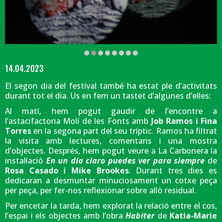
Diapositiva 2 de 8: 'Cratera' de Circolando | © Martí Albesa
14.04.2023
El segon dia del festival també ha estat ple d’activitats
durant tot el dia. Us en fem un tastet d’algunes d’elles:
Al matí, hem pogut gaudir de l’encontre a
l’astacifactoria Molí de les Fonts amb
Job Ramos i Fina
Torres
en la segona part del seu tríptic. Ramos ha filtrat
la visita amb lectures, comentaris i una mostra
d’objectes. Després, hem pogut veure a La Carbonera la
instal·lació
En un día claro puedes ver para siempre
de
Rosa Casado i Mike Brookes
. Durant tres dies es
dedicaran a desmuntar minuciosament un cotxe peça
per peça, per fer-nos reflexionar sobre allò residual.
Per encetar la tarda, hem explorat la relació entre el cos,
l’espai i els objectes amb l’obra
Habiter
de
Katia-Marie