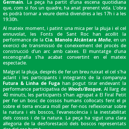
Germain
. La peça ha partit d’una escena quotidiana
que, com si fos un quadre, ha anat prenent vida. L’obra
es podrà tornar a veure demà divendres a les 17h i a les
19:30h.
Al mateix moment, i patint una mica per la pluja i el cel
ennuvolat, les Fonts de Sant Roc han acollit la
performance de la
Cia. Manolo Alcántara
Maña
, en un
exercici de transmissió de coneixement del procés de
construcció d’un arc amb caixes. El muntatge d’una
escenografia s’ha acabat convertint en el mateix
espectacle.
Malgrat la pluja, després de fer un breu ruixat el cel s'ha
aclarit i les participants i integrants de la companyia
Futura & Linha de Fuga
han pogut tirar endevant la
performance participativa de
Woods/Bosque.
Al llarg de
40 minuts, les participants s’han agrupat a El Firal Petit
per fer un bosc de cossos humans col·locats fent el pi
sobre el terra encara moll per fer-nos reflexionar sobre
la natura i els boscos, l’evanescència i la inestabilitat
dels cossos i de la natura. La peça ha sigut una clara
al·legoria de la desforestació dels boscos representats