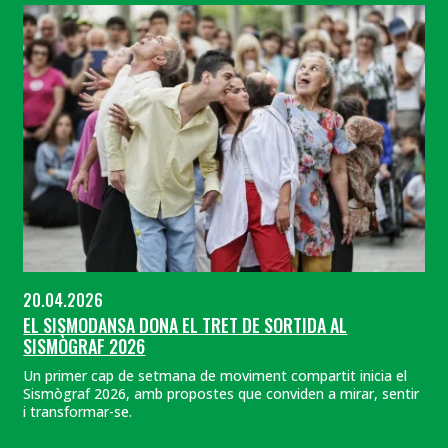
20.04.2026
EL SISMODANSA DONA EL TRET DE SORTIDA AL
SISMÒGRAF 2026
Un primer cap de setmana de moviment compartit inicia el
Sismògraf 2026, amb propostes que conviden a mirar, sentir
i transformar-se.