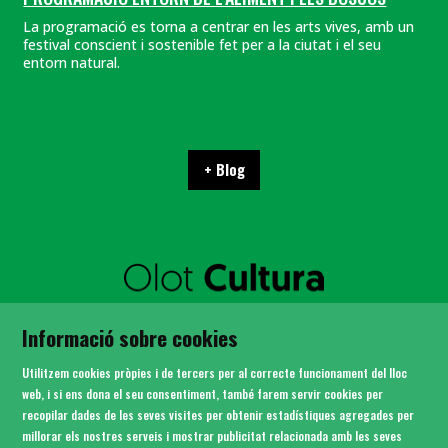
La programació es torna a centrar en les arts vives, amb un
festival conscient i sostenible fet per a la ciutat i el seu
entorn natural.
+ Blog
SITEMAP
Informació sobre cookies
AVÍS LEGAL
POLÍTICA DE PRIVACITAT
Utilitzem cookies pròpies i de tercers per al correcte funcionament del lloc
ÚS DE COOKIES
web, i si ens dona el seu consentiment, també farem servir cookies per
recopilar dades de les seves visites per obtenir estadístiques agregades per
CONTACTE
millorar els nostres serveis i mostrar publicitat relacionada amb les seves