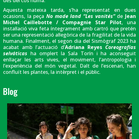
des del cos humà.
Aquesta mateixa tarda, s’ha representat en dues
ocasions, la peça
No made land “Les vanités”
de
Jean
Michel Caillebotte / Compagnie Star Pilot
, una
instal·lació viva feta íntegrament amb cartró que pretén
ser una representació al·legòrica de la fragilitat de la vida
humana. Finalment, el segon dia del Sismògraf 2023 ha
acabat amb l’actuació d’
Adriana Reyes
Coreografías
selváticas
ha omplert la Sala Torín i ha aconseguit
enllaçar les arts vives, el moviment, l’antropologia i
l’experiència del món vegetal. Dalt de l’escenari, han
confluït les plantes, la intèrpret i el públic.
Blog