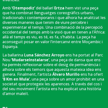
Amb
‘Otempodiz’
del ballarí
Ertza
hem vist una peça
que ha combinat llenguatges coreogràfics urbans,
tradicionals i contemporanis i que alhora ha analitzat les
diverses maneres que tenim de viure percebre i
experimentar el temps. Una combinació de la percepció
occidental del temps amb la visió que en tenen a l’Àfrica:
allà el temps es viu, es té, es fa, s’habita. La peça ha
aconseguit posar en valor l’intercanvi entre Moçambic i
Espanya.
La ballarina
Luna Sánchez Arroyo
ens ha portat al Parc
Nou
‘MudarseInstalarse’
, una peça de dansa que ens
ha permès reflexionar sobre el desig de permanència i
alhora sobre els temors que aquesta mateixa idea ens
genera. Finalment, l’artista
Álvaro Murillo
ens ha ofert
‘8 Km en Mula’
, una peça sobre un amor prohibit en una
societat que protegeix les aparences. A través del cos i
del seu moviment l’artista ens ha explicat una història
d’amor maleït.