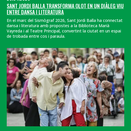
SANT JORDI BALLA TRANSFORMA OLOT EN UN DIÀLEG VIU
ENTRE DANSA I LITERATURA
En el marc del Sismògraf 2026, Sant Jordi Balla ha connectat
dansa i literatura amb propostes a la Biblioteca Marià
Vayreda i al Teatre Principal, convertint la ciutat en un espai
de trobada entre cos i paraula.