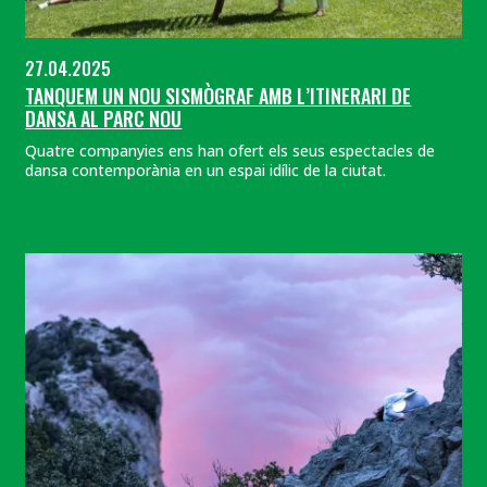
27.04.2025
TANQUEM UN NOU SISMÒGRAF AMB L’ITINERARI DE
DANSA AL PARC NOU
Quatre companyies ens han ofert els seus espectacles de
dansa contemporània en un espai idílic de la ciutat.