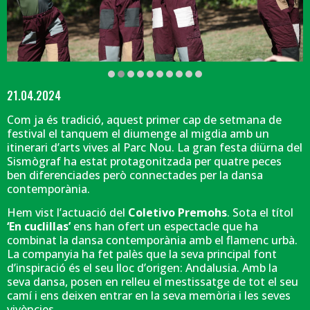
Diapositiva 2 de 10: 'En cuclillas' del Colectivo Premohs | © Martí Albes
21.04.2024
Com ja és tradició, aquest primer cap de setmana de
festival el tanquem el diumenge al migdia amb un
itinerari d’arts vives al Parc Nou. La gran festa diürna del
Sismògraf ha estat protagonitzada per quatre peces
ben diferenciades però connectades per la dansa
contemporània.
Hem vist l’actuació del
Coletivo Premohs
. Sota el títol
‘En cuclillas’
ens han ofert un espectacle que ha
combinat la dansa contemporània amb el flamenc urbà.
La companyia ha fet palès que la seva principal font
d’inspiració és el seu lloc d’origen: Andalusia. Amb la
seva dansa, posen en relleu el mestissatge de tot el seu
camí i ens deixen entrar en la seva memòria i les seves
vivències.