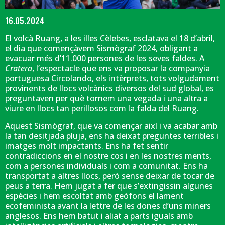
Diapositiva 1 de 1
16.05.2024
El volcà Ruang, a les illes Cèlebes, esclatava el 18 d’abril,
el dia que començàvem Sismògraf 2024, obligant a
evacuar més d’11.000 persones de les seves faldes. A
Cratera
, l’espectacle que ens va proposar la companyia
portuguesa Circolando, els intèrprets, tots volgudament
provinents de llocs volcànics diversos del sud global, es
preguntaven per què tornem una vegada i una altra a
viure en llocs tan perillosos com la falda del Ruang.
Aquest Sismògraf, que va començar així i va acabar amb
la tan desitjada pluja, ens ha deixat preguntes terribles i
imatges molt impactants. Ens ha fet sentir
contradiccions en el nostre cos i en les nostres ments,
com a persones individuals i com a comunitat. Ens ha
transportat a altres llocs, però sense deixar de tocar de
peus a terra. Hem jugat a fer que s’extingissin algunes
espècies i hem escoltat amb geòfons el lament
ecofeminista avant la lettre de les dones d’uns miners
anglesos. Ens hem batut i aliat a parts iguals amb