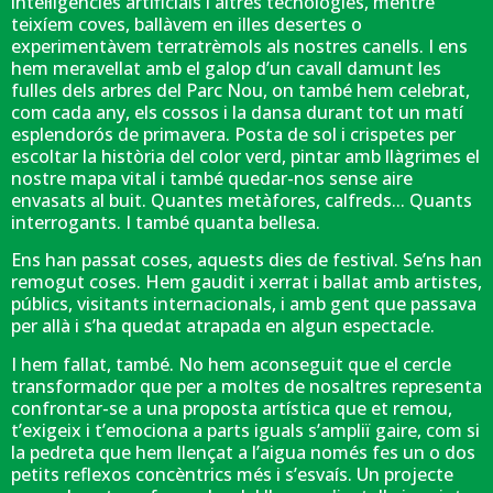
intel·ligències artificials i altres tecnologies, mentre
teixíem coves, ballàvem en illes desertes o
experimentàvem terratrèmols als nostres canells. I ens
hem meravellat amb el galop d’un cavall damunt les
fulles dels arbres del Parc Nou, on també hem celebrat,
com cada any, els cossos i la dansa durant tot un matí
esplendorós de primavera. Posta de sol i crispetes per
escoltar la història del color verd, pintar amb llàgrimes el
nostre mapa vital i també quedar-nos sense aire
envasats al buit. Quantes metàfores, calfreds... Quants
interrogants. I també quanta bellesa.
Ens han passat coses, aquests dies de festival. Se’ns han
remogut coses. Hem gaudit i xerrat i ballat amb artistes,
públics, visitants internacionals, i amb gent que passava
per allà i s’ha quedat atrapada en algun espectacle.
I hem fallat, també. No hem aconseguit que el cercle
transformador que per a moltes de nosaltres representa
confrontar-se a una proposta artística que et remou,
t’exigeix i t’emociona a parts iguals s’ampliï gaire, com si
la pedreta que hem llençat a l’aigua només fes un o dos
petits reflexos concèntrics més i s’esvaís. Un projecte