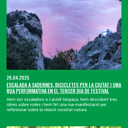
26.04.2025
ESCALADA A SADERNES, BICICLETES PER LA CIUTAT I UNA
RUA PERFORMATIVA EN EL TERCER DIA DE FESTIVAL
Hem vist escaladors a Castell Sespasa, hem descobert tres
obres sobre rodes i hem fet una rua-manifestació per
reflexionar sobre la relació societat-natura.