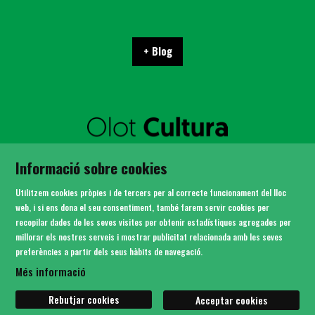
+ Blog
SITEMAP
Informació sobre cookies
AVÍS LEGAL
POLÍTICA DE PRIVACITAT
Utilitzem cookies pròpies i de tercers per al correcte funcionament del lloc
ÚS DE COOKIES
web, i si ens dona el seu consentiment, també farem servir cookies per
recopilar dades de les seves visites per obtenir estadístiques agregades per
CONTACTE
millorar els nostres serveis i mostrar publicitat relacionada amb les seves
preferències a partir dels seus hàbits de navegació.
Link a instagram
Link a youtube
Link a twitter
Link a facebook
Més informació
Rebutjar cookies
Acceptar cookies