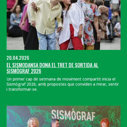
20.04.2026
EL SISMODANSA DONA EL TRET DE SORTIDA AL
SISMÒGRAF 2026
Un primer cap de setmana de moviment compartit inicia el
Sismògraf 2026, amb propostes que conviden a mirar, sentir
i transformar-se.